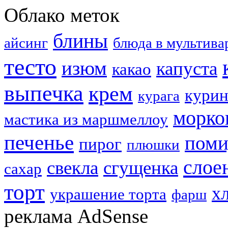
Облако меток
блины
айсинг
блюда в мультива
тесто
изюм
капуста
какао
выпечка
крем
курин
курага
морко
мастика из маршмеллоу
печенье
пом
пирог
плюшки
слое
свекла
сгущенка
сахар
торт
х
украшение торта
фарш
реклама AdSense