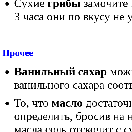
Сухие
грибы
замочите 
3 часа они по вкусу не 
Прочее
Ванильный сахар
можн
ванильного сахара соотв
То, что
масло
достаточ
определить, бросив на 
масла соль отскочит с 