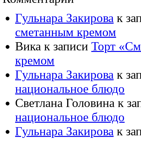
Гульнара Закирова
к за
сметанным кремом
Вика
к записи
Торт «См
кремом
Гульнара Закирова
к за
национальное блюдо
Светлана Головина
к за
национальное блюдо
Гульнара Закирова
к за