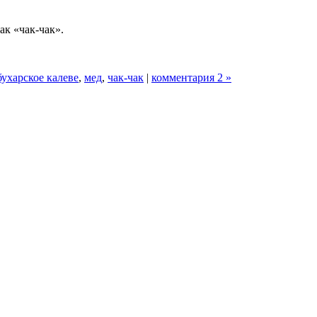
ак «чак-чак».
бухарское калеве
,
мед
,
чак-чак
|
комментария 2 »