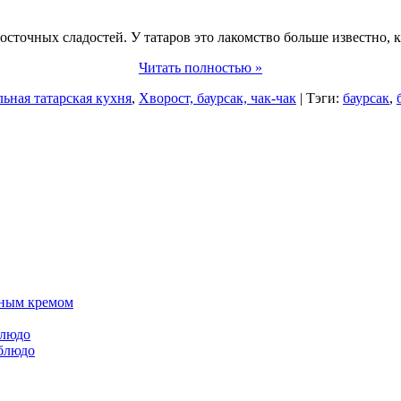
осточных сладостей. У татаров это лакомство больше известно, к
Читать полностью »
ьная татарская кухня
,
Хворост, баурсак, чак-чак
| Тэги:
баурсак
,
нным кремом
блюдо
блюдо