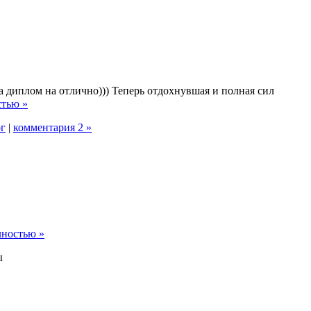
а диплом на отлично))) Теперь отдохнувшая и полная сил
стью »
ог
|
комментария 2 »
лностью »
ы