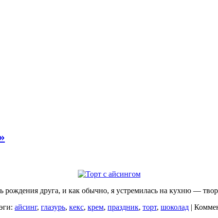
»
 рождения друга, и как обычно, я устремилась на кухню — тво
Тэги:
айсинг
,
глазурь
,
кекс
,
крем
,
праздник
,
торт
,
шоколад
|
Комме