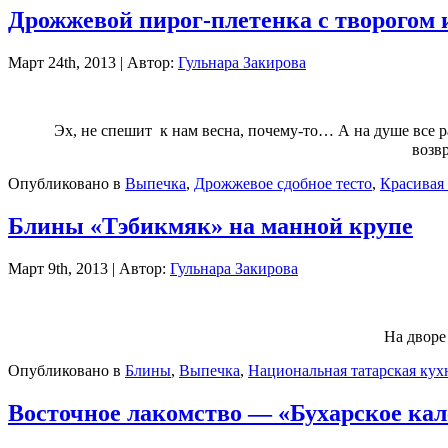
Дрожжевой пирог-плетенка с творогом
Март 24th, 2013 | Автор:
Гульнара Закирова
Эх, не спешит к нам весна, почему-то… А на душе все р
возв
Опубликовано в
Выпечка
,
Дрожжевое сдобное тесто
,
Красивая
Блины «Тэбикмяк» на манной крупе
Март 9th, 2013 | Автор:
Гульнара Закирова
На дворе
Опубликовано в
Блины
,
Выпечка
,
Национальная татарская кух
Восточное лакомство — «Бухарское кал