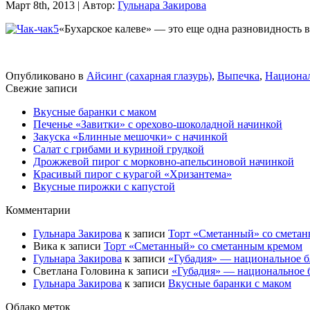
Март 8th, 2013 | Автор:
Гульнара Закирова
«Бухарское калеве» — это еще одна разновидность в
Опубликовано в
Айсинг (сахарная глазурь)
,
Выпечка
,
Национал
Свежие записи
Вкусные баранки с маком
Печенье «Завитки» с орехово-шоколадной начинкой
Закуска «Блинные мешочки» с начинкой
Салат с грибами и куриной грудкой
Дрожжевой пирог с морковно-апельсиновой начинкой
Красивый пирог с курагой «Хризантема»
Вкусные пирожки с капустой
Комментарии
Гульнара Закирова
к записи
Торт «Сметанный» со смета
Вика
к записи
Торт «Сметанный» со сметанным кремом
Гульнара Закирова
к записи
«Губадия» — национальное 
Светлана Головина
к записи
«Губадия» — национальное 
Гульнара Закирова
к записи
Вкусные баранки с маком
Облако меток