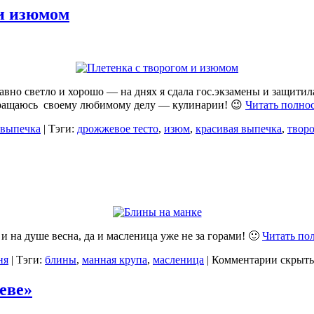
 и изюмом
авно светло и хорошо — на днях я сдала гос.экзамены и защитил
ращаюсь своему любимому делу — кулинарии! 😉
Читать полно
 выпечка
| Тэги:
дрожжевое тесто
,
изюм
,
красивая выпечка
,
твор
 и на душе весна, да и масленица уже не за горами! 🙂
Читать по
ня
| Тэги:
блины
,
манная крупа
,
масленица
|
Комментарии скрыт
еве»