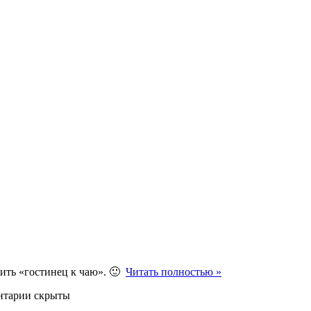
рить «гостинец к чаю». 🙂
Читать полностью »
нтарии скрыты