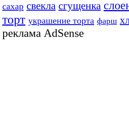
слое
свекла
сгущенка
сахар
торт
х
украшение торта
фарш
реклама AdSense