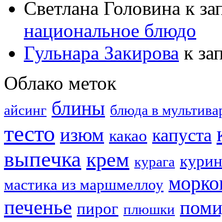
Светлана Головина
к за
национальное блюдо
Гульнара Закирова
к за
Облако меток
блины
айсинг
блюда в мультива
тесто
изюм
капуста
какао
выпечка
крем
курин
курага
морко
мастика из маршмеллоу
печенье
пом
пирог
плюшки