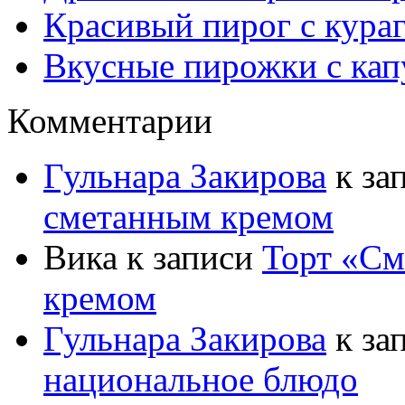
Красивый пирог с кура
Вкусные пирожки с кап
Комментарии
Гульнара Закирова
к за
сметанным кремом
Вика
к записи
Торт «См
кремом
Гульнара Закирова
к за
национальное блюдо