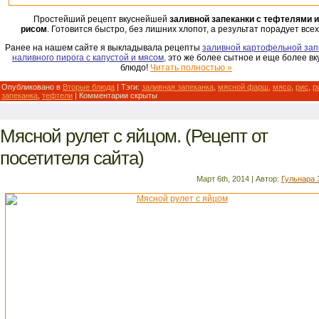
Простейший рецепт вкуснейшей
заливной запеканки с тефтелями и
рисом
. Готовится быстро, без лишних хлопот, а результат порадует всех
Ранее на нашем сайте я выкладывала рецепты
заливной картофельной зап
наливного пирога с капустой и мясом
,
это же более сытное и еще более вк
блюдо!
Читать полностью »
Опубликовано в
Вторые блюда
| Тэги:
заливная запеканка
,
мясной фарш
,
мясо
,
рис
,
р
запеканка
,
тефтели
|
Комментарии скрыты
Мясной рулет с яйцом. (Рецепт от
посетителя сайта)
Март 6th, 2014 | Автор:
Гульнара 