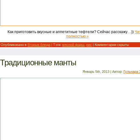
Как приготовить вкусные и аппетитные тефтели? Сейчас расскажу…))
Чи
полностью »
Опубликовано в
Вторые блюда
| Тэги:
мясной фарш
,
рис
|
Комментарии скрыты
Традиционные манты
Январь 5th, 2013 | Автор:
Гульнара 