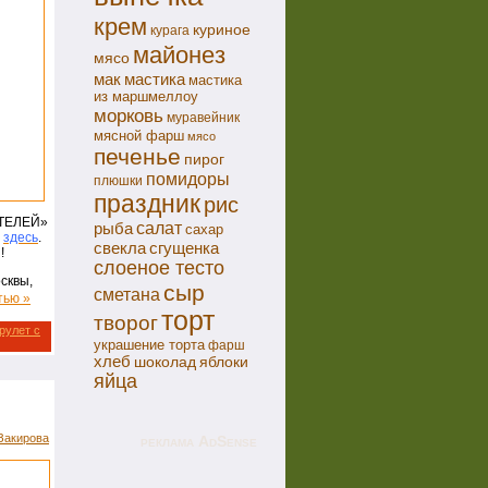
крем
куриное
курага
майонез
мясо
мак
мастика
мастика
из маршмеллоу
морковь
муравейник
мясной фарш
мясо
печенье
пирог
помидоры
плюшки
праздник
рис
ИТЕЛЕЙ»
салат
рыба
сахар
и
здесь
.
свекла
сгущенка
!
слоеное тесто
сквы,
сыр
сметана
тью »
торт
творог
рулет с
украшение торта
фарш
хлеб
шоколад
яблоки
яйца
Закирова
реклама AdSense