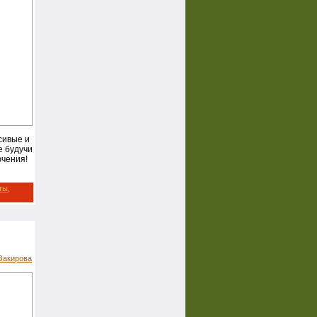
сивые и
е будучи
ючения!
ты
,
Закирова