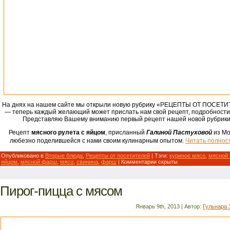
На днях на нашем сайте мы открыли новую рубрику «РЕЦЕПТЫ ОТ ПОСЕТ
— теперь каждый желающий может прислать нам свой рецепт, подробност
Представляю Вашему вниманию первый рецепт нашей новой рубрики
Рецепт
мясного рулета с яйцом
, присланный
Галиной Пастуховой
из Мо
любезно поделившейся с нами своим
кулинарным
опытом.
Читать полнос
Опубликовано в
Вторые блюда
,
Рецепты от посетителей
| Тэги:
куриное мясо
,
мясной 
яйцом
,
мясной фарш
,
мясо
,
свинина
,
фарш
|
Комментарии скрыты
Пирог-пицца с мясом
Январь 9th, 2013 | Автор:
Гульнара 