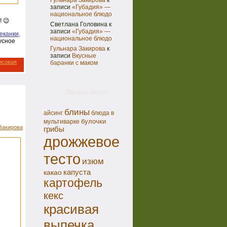
Гульнара Закирова
к
записи
«Губадия» —
национальное блюдо
! 😉
Светлана Головина
к
записи
«Губадия» —
еканки
,
национальное блюдо
усное
Гульнара Закирова
к
записи
Вкусные
исовая
баранки с маком
Облако меток
блины
айсинг
блюда в
булочки
мультиварке
Закирова
грибы
дрожжевое
тесто
изюм
капуста
какао
картофель
кекс
красивая
выпечка