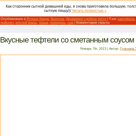
Как сторонник сытной домашней еды, я снова приготовила большую, толс
сытную пиццу))
Читать полностью »
Опубликовано в
Вторые блюда
,
Выпечка
,
Дрожжевое сдобное тесто
| Тэги:
картофель
,
майонез
,
мясной фарш
,
пицца
,
помидоры
,
сыр
|
Комментарии скрыты
Вкусные тефтели со сметанным соусом
Январь 7th, 2013 | Автор:
Гульнара 