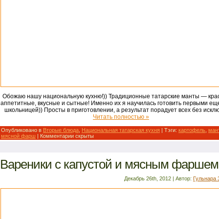
Обожаю нашу национальную кухню!)) Традиционные татарские манты — кра
аппетитные, вкусные и сытные! Именно их я научилась готовить первыми ещ
школьницей)) Просты в приготовлении, а результат порадует всех без искл
Читать полностью »
Опубликовано в
Вторые блюда
,
Национальная татарская кухня
| Тэги:
картофель
,
ман
мясной фарш
|
Комментарии скрыты
Вареники с капустой и мясным фаршем
Декабрь 26th, 2012 | Автор:
Гульнара 