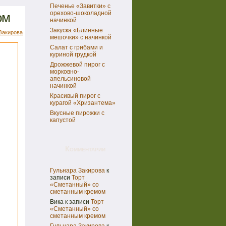
Печенье «Завитки» с
орехово-шоколадной
ом
начинкой
Закуска «Блинные
Закирова
мешочки» с начинкой
Салат с грибами и
куриной грудкой
Дрожжевой пирог с
морковно-
апельсиновой
начинкой
Красивый пирог с
курагой «Хризантема»
Вкусные пирожки с
капустой
Комментарии
Гульнара Закирова
к
записи
Торт
«Сметанный» со
сметанным кремом
Вика
к записи
Торт
«Сметанный» со
сметанным кремом