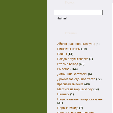
Поиск
Рубрики
Айсинг (сахарная глазурь)
(8)
Бисквиты, кексы
(19)
Блины
(14)
Блюда в Мультиварке
(7)
Вторые блюда
(49)
Выпечка
(164)
Домашние заготовки
(6)
Дрожжевое сдобное тесто
(72)
Красивая выпечка
(49)
Мастика из маршмэллоу
(14)
Напитки
(1)
Национальная татарская кухня
(31)
Первые блюда
(7)