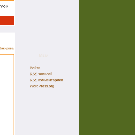
тую и
Закирова
Мета
Войти
RSS
записей
RSS
комментариев
WordPress.org