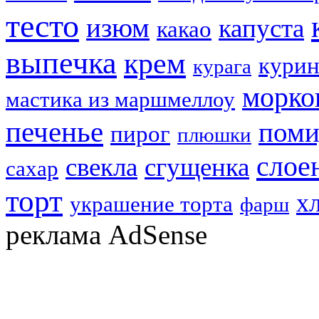
тесто
изюм
капуста
какао
выпечка
крем
курин
курага
морко
мастика из маршмеллоу
печенье
пом
пирог
плюшки
слое
свекла
сгущенка
сахар
торт
х
украшение торта
фарш
реклама AdSense