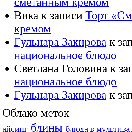
сметанным кремом
Вика
к записи
Торт «См
кремом
Гульнара Закирова
к за
национальное блюдо
Светлана Головина
к за
национальное блюдо
Гульнара Закирова
к за
Облако меток
блины
айсинг
блюда в мультива