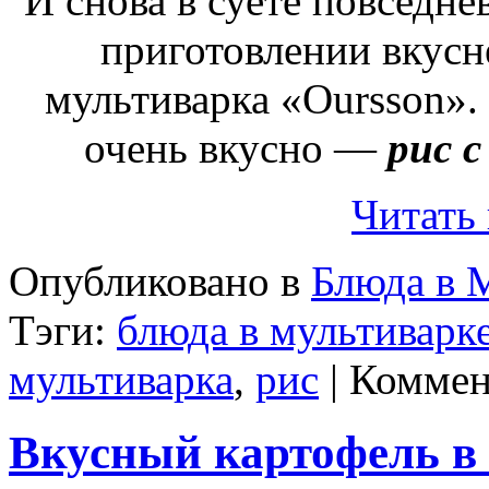
И снова в суете повседне
приготовлении вкус
мультиварка «Oursson».
очень вкусно —
рис с
Читать
Опубликовано в
Блюда в 
Тэги:
блюда в мультиварк
мультиварка
,
рис
|
Коммен
Вкусный картофель в