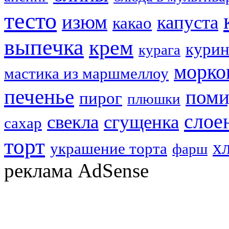
тесто
изюм
капуста
какао
выпечка
крем
курин
курага
морко
мастика из маршмеллоу
печенье
пом
пирог
плюшки
слое
свекла
сгущенка
сахар
торт
х
украшение торта
фарш
реклама AdSense