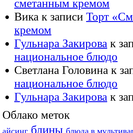
сметанным кремом
Вика
к записи
Торт «См
кремом
Гульнара Закирова
к за
национальное блюдо
Светлана Головина
к за
национальное блюдо
Гульнара Закирова
к за
Облако меток
блины
айсинг
блюда в мультива