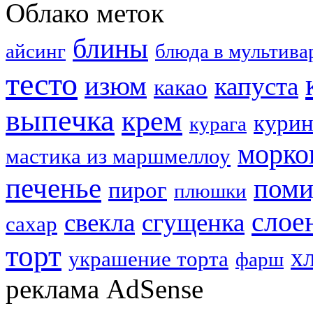
Облако меток
блины
айсинг
блюда в мультива
тесто
изюм
капуста
какао
выпечка
крем
курин
курага
морко
мастика из маршмеллоу
печенье
пом
пирог
плюшки
слое
свекла
сгущенка
сахар
торт
х
украшение торта
фарш
реклама AdSense